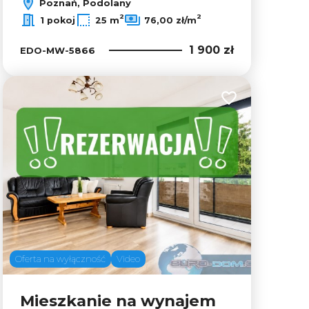
Poznań, Podolany
2
2
1 pokoj
25 m
76,00 zł/m
1 900 zł
EDO-MW-5866
lubionych
Dodaj do ulubion
Oferta na wyłączność
Video
Mieszkanie na wynajem