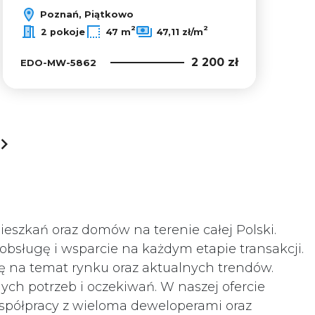
Poznań, Piątkowo
2
2
2 pokoje
47 m
47,11 zł/m
2 200 zł
EDO-MW-5862
next
eszkań oraz domów na terenie całej Polski.
bsługę i wsparcie na każdym etapie transakcji.
zę na temat rynku oraz aktualnych trendów.
h potrzeb i oczekiwań. W naszej ofercie
współpracy z wieloma deweloperami oraz