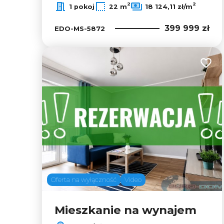
2
2
1 pokoj
22 m
18 124,11 zł/m
399 999 zł
EDO-MS-5872
Dodaj
Oferta na wyłączność
Video
Mieszkanie na wynajem