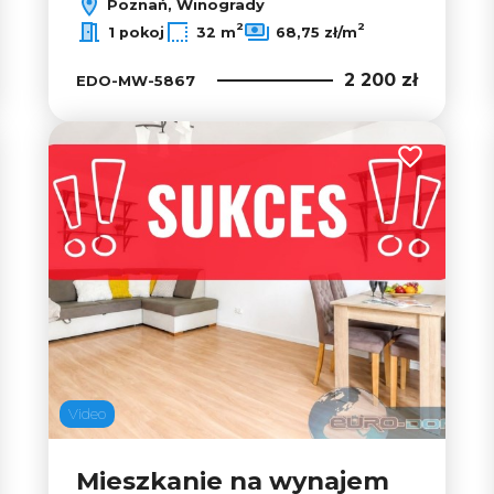
Poznań, Winogrady
2
2
1 pokoj
32 m
68,75 zł/m
2 200 zł
EDO-MW-5867
 do ulubionych
Dodaj do u
Video
Mieszkanie na wynajem