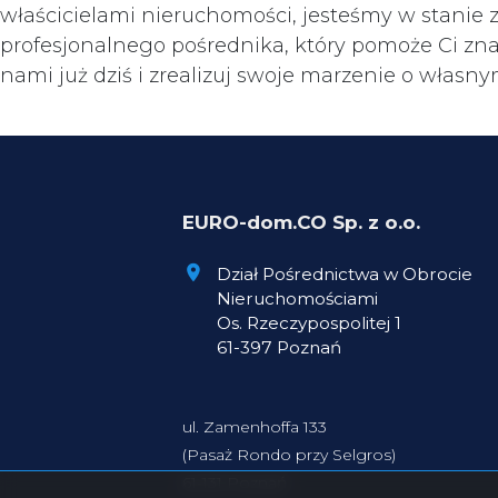
właścicielami nieruchomości, jesteśmy w stanie
profesjonalnego pośrednika, który pomoże Ci zna
nami już dziś i zrealizuj swoje marzenie o własn
EURO-dom.CO Sp. z o.o.
Dział Pośrednictwa w Obrocie
Nieruchomościami
Os. Rzeczypospolitej 1
61-397 Poznań
ul. Zamenhoffa 133
(Pasaż Rondo przy Selgros)
61-131 Poznań