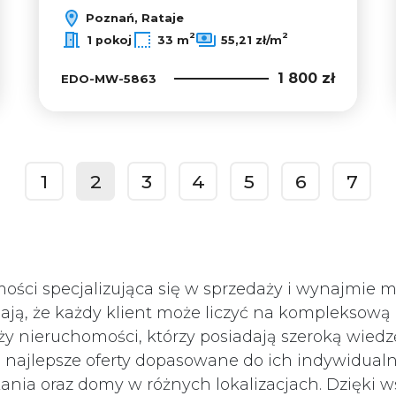
Poznań, Rataje
2
2
1 pokoj
33 m
55,21 zł/m
1 800 zł
EDO-MW-5863
1
2
3
4
5
6
7
prev
ści specjalizująca się w sprzedaży i wynajmie mi
ą, że każdy klient może liczyć na kompleksową o
nży nieruchomości, którzy posiadają szeroką wied
jlepsze oferty dopasowane do ich indywidualnyc
ania oraz domy w różnych lokalizacjach. Dzięki 