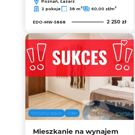
Poznań, Łazarz
2
2
2 pokoje
38 m
60,00 zł/m
2 250 zł
EDO-MW-5868
Dodaj
Wirtualny spacer
Video
Mieszkanie na wynajem