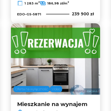
2
2
1 283 m
186,98 zł/m
239 900 zł
EDO-GS-5871
 do ulubionych
Dodaj do u
Oferta na wyłączność
Video
Mieszkanie na wynajem