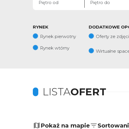
RYNEK
DODATKOWE OP
Rynek pierwotny
Oferty ze zdjęc
Rynek wtórny
Wirtualne spac
LISTA
OFERT
+
−
Pokaż na mapie
Sortowan