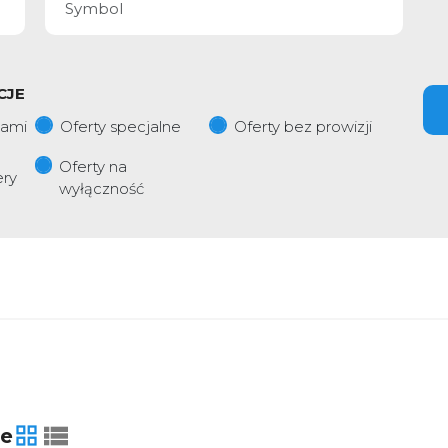
CJE
iami
Oferty specjalne
Oferty bez prowizji
Oferty na
ery
wyłączność
ie