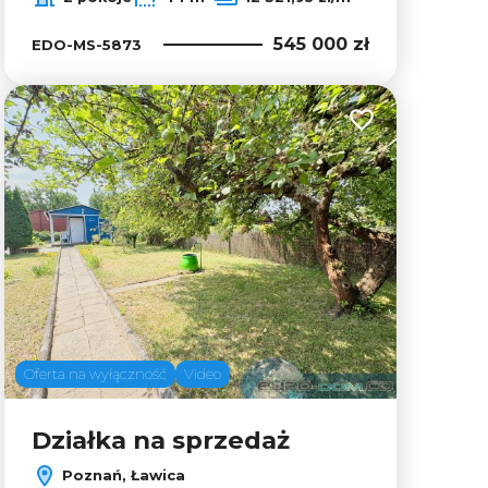
545 000 zł
EDO-MS-5873
lubionych
Dodaj do ulubion
Oferta na wyłączność
Video
Działka na sprzedaż
Poznań, Ławica