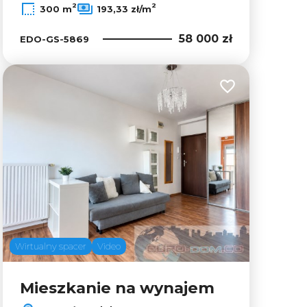
2
2
300 m
193,33 zł/m
58 000 zł
EDO-GS-5869
lubionych
Dodaj do ulubion
Wirtualny spacer
Video
Mieszkanie na wynajem