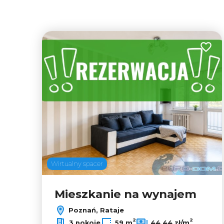
Dodaj
Wirtualny spacer
Mieszkanie na wynajem
Poznań, Rataje
2
2
3 pokoje
59 m
44,44 zł/m