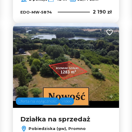
2 190 zł
EDO-MW-5874
 do ulubionych
Dodaj do u
Oferta na wyłączność
Video
Działka na sprzedaż
Pobiedziska (gw), Promno