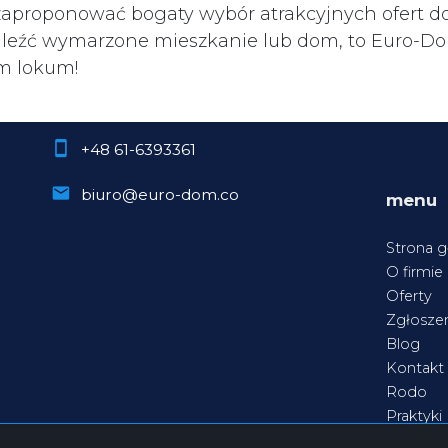
 zaproponować bogaty wybór atrakcyjnych ofert d
leźć wymarzone mieszkanie lub dom, to Euro-Dom.
ym lokum!
+48 61-6393361
biuro@euro-dom.co
menu
Strona 
O firmie
Oferty
Zgłoszen
Blog
Kontakt
Rodo
Praktyki