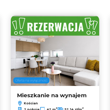
tabela
lista
47
 do ulubionych
Dodaj do u
2
Oferta na wyłączność
Mieszkanie na wynajem
Kościan
2
2
2 pokoje
42 m
52,14 zł/m