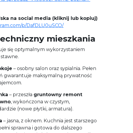
ska na social media (kliknij lub kopiuj)
agram.com/p/DafDLU0uSCO/
 techniczny mieszkania
uje się optymalnym wykorzystaniem
 ustawne.
okoje
– osobny salon oraz sypialnia. Pełen
eń gwarantuje maksymalną prywatność
ajemcom.
nka
– przeszła
gruntowny remont
awno
, wykończona w czystym,
rdzie (nowe płytki, armatura).
a
– jasna, z oknem. Kuchnia jest starszego
 pełni sprawna i gotowa do dalszego