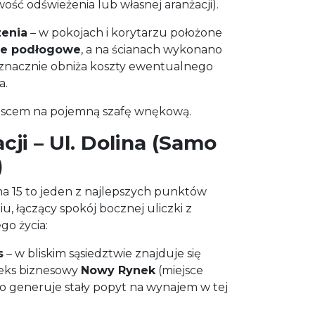
ość odświeżenia lub własnej aranżacji).
enia
– w pokojach i korytarzu położone
le podłogowe
, a na ścianach wykonano
 znacznie obniża koszty ewentualnego
a.
ejscem na pojemną szafę wnękową.
acji – Ul. Dolina (Samo
)
ina 15 to jeden z najlepszych punktów
u, łączący spokój bocznej uliczki z
go życia:
s
– w bliskim sąsiedztwie znajduje się
eks biznesowy
Nowy Rynek
(miejsce
 co generuje stały popyt na wynajem w tej