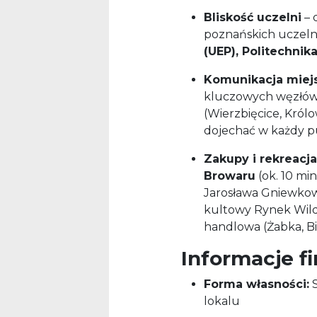
Bliskość uczelni
– 
poznańskich uczeln
(UEP), Politechni
Komunikacja miej
kluczowych węzłów
(Wierzbięcice, Król
dojechać w każdy p
Zakupy i rekreacja
Browaru
(ok. 10 min
Jarosława Gniewkows
kultowy Rynek Wilde
handlowa (Żabka, Bi
Informacje f
Forma własności:
S
lokalu