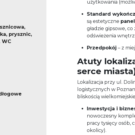
użytkowania (możliw
Standard wykończ
są estetyczne
pane
ysznicowa,
gładzie gipsowe, co
lka, prysznic,
odświeżenia wnętrz
, WC
Przedpokój
– z mi
Atuty lokaliz
serce miasta
Lokalizacja przy ul. Dol
logistycznych w Poznani
odłogowe
bliskością wielkomiejskie
Inwestycja i bizne
nowoczesny kompl
pracy tysięcy osób,
okolicy).