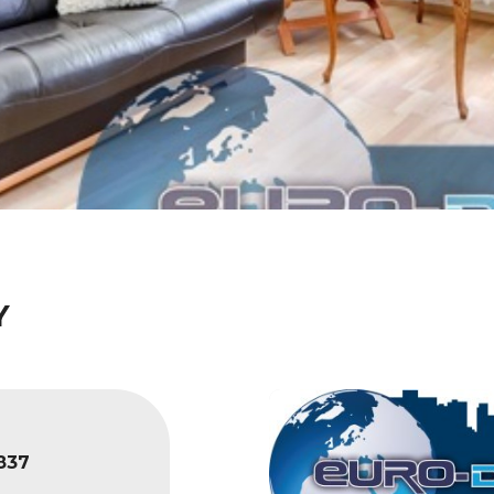
Y
837