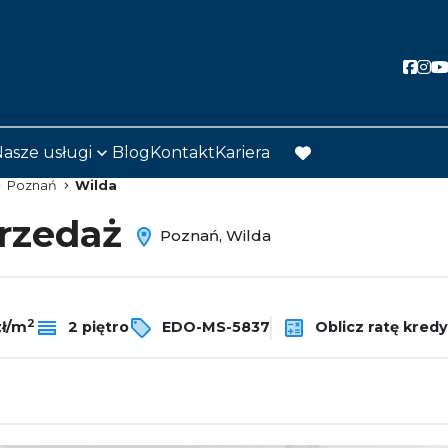
Soci
So
asze usługi
Blog
Kontakt
Kariera
favorite
Poznań
Wilda
przedaż
Poznań, Wilda
2
Oblicz ratę kred
zł/m
2 piętro
EDO-MS-5837