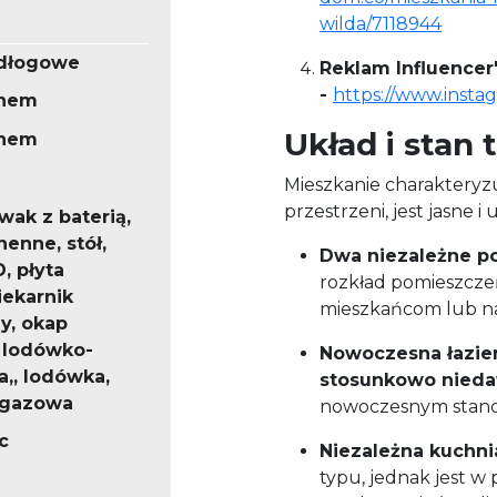
wilda/7118944
odłogowe
Reklam Influencer'
-
https://www.inst
knem
Układ i stan
knem
Mieszkanie charakteryz
przestrzeni, jest jasne i
ak z baterią,
henne, stół,
Dwa niezależne p
, płyta
rozkład pomieszcz
iekarnik
mieszkańcom lub n
y, okap
 lodówko-
Nowoczesna łazie
,, lodówka,
stosunkowo nied
 gazowa
nowoczesnym standa
c
Niezależna kuchni
typu, jednak jest w