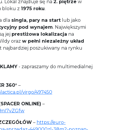
. Lokal znajduje się na
2. piętrze
w
 bloku z
1975 roku
.
a dla
singla, pary na start
lub jako
tycyjny pod wynajem
. Największymi
ą jej
prestiżowa lokalizacja
na
ildy oraz
w pełni niezależny układ
est najbardziej poszukiwany na rynku
EKLAMY
- zapraszamy do multimedialnej
R 360°
–
lactica.pl/virgo/497450
(SPACER ONLINE)
–
49nI7vZGfw
 SZCZEGÓŁÓW
–
https://euro-
-na-sprzedaz-449000zl-38m2-poznan-