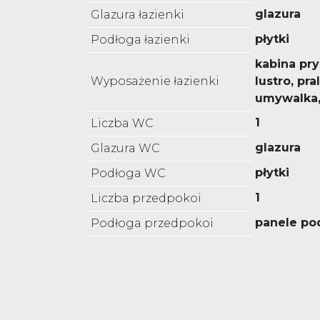
glazura
Glazura łazienki
płytki
Podłoga łazienki
kabina pr
Wyposażenie łazienki
lustro, pra
umywalka
1
Liczba WC
glazura
Glazura WC
płytki
Podłoga WC
1
Liczba przedpokoi
panele p
Podłoga przedpokoi