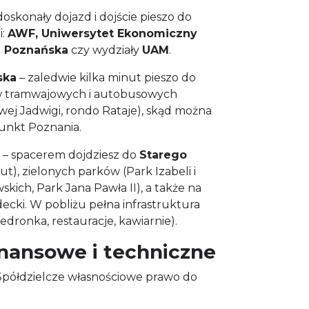
doskonały dojazd i dojście pieszo do
i:
AWF, Uniwersytet Ekonomiczny
ka Poznańska
czy wydziały
UAM
.
ska
– zaledwie kilka minut pieszo do
 tramwajowych i autobusowych
owej Jadwigi, rondo Rataje), skąd można
unkt Poznania.
– spacerem dojdziesz do
Starego
ut), zielonych parków (Park Izabeli i
kich, Park Jana Pawła II), a także na
cki. W pobliżu pełna infrastruktura
edronka, restauracje, kawiarnie).
inansowe i techniczne
półdzielcze własnościowe prawo do