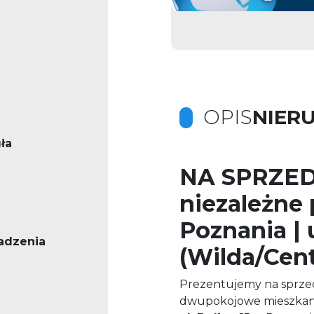
OPIS
NIER
ła
NA SPRZEDA
niezależne
Poznania | u
adzenia
(Wilda/Cen
Prezentujemy na sprzed
dwupokojowe mieszkani