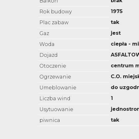
brak
Balkon
1975
Rok budowy
tak
Plac zabaw
jest
Gaz
ciepła - m
Woda
ASFALTO
Dojazd
centrum m
Otoczenie
C.O. miejs
Ogrzewanie
do uzgodn
Umeblowanie
1
Liczba wind
jednostro
Usytuowanie
tak
piwnica