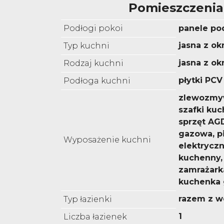
Pomieszczenia
Podłogi pokoi
panele p
jasna z o
Typ kuchni
jasna z o
Rodzaj kuchni
płytki PCV
Podłoga kuchni
zlewozmyw
szafki kuc
sprzęt AGD
gazowa, p
Wyposażenie kuchni
elektryczn
kuchenny,
zamrażarka
kuchenka
razem z w
Typ łazienki
1
Liczba łazienek