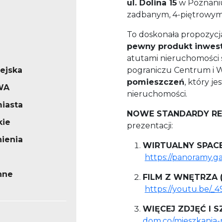
ul. Dolina 15
w Poznaniu
zadbanym, 4-piętrowym
To doskonała propozycj
pewny produkt inwes
atutami nieruchomości s
iejska
pograniczu Centrum i W
pomieszczeń
, który j
WA
nieruchomości.
iasta
NOWE STANDARDY R
kie
prezentacji:
ienia
WIRTUALNY SPACE
https://panoramy.ga
nne
FILM Z WNĘTRZA 
https://youtu.be/_
WIĘCEJ ZDJĘĆ I
dom.co/mieszkania