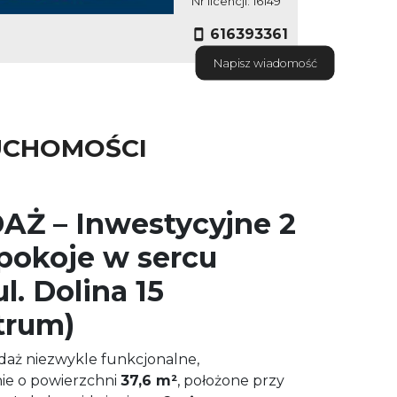
Nr licencji: 16149
616393361
Napisz wiadomość
UCHOMOŚCI
Ż – Inwestycyjne 2
 pokoje w sercu
l. Dolina 15
trum)
aż niezwykle funkcjonalne,
e o powierzchni
37,6 m²
, położone przy