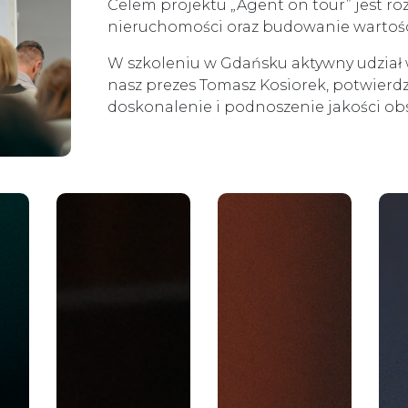
Celem projektu „Agent on tour” jest 
nieruchomości oraz budowanie wartośc
W szkoleniu w Gdańsku aktywny udział 
nasz prezes Tomasz Kosiorek, potwierd
doskonalenie i podnoszenie jakości obs