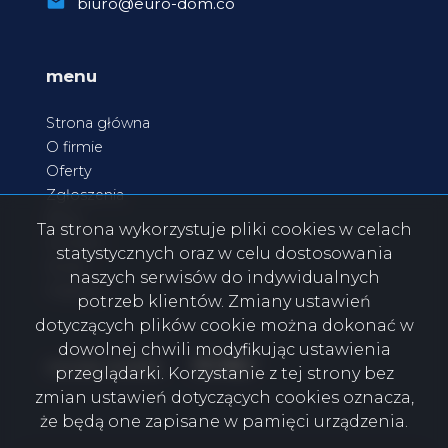
biuro@euro-dom.co
menu
Strona główna
O firmie
Oferty
Zgłoszenia
Blog
Ta strona wykorzystuje pliki cookies w celach
Kontakt
statystycznych oraz w celu dostosowania
Rodo
naszych serwisów do indywidualnych
Praktyki
potrzeb klientów. Zmiany ustawień
dotyczących plików cookie można dokonać w
dowolnej chwili modyfikując ustawienia
Facebook
Facebook
Facebook
Facebook
social media
przeglądarki. Korzystanie z tej strony bez
zmian ustawień dotyczących cookies oznacza,
że będą one zapisane w pamięci urządzenia.