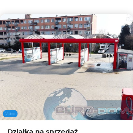
Dodaj
Video
Leaflet
Działka na sprzedaż