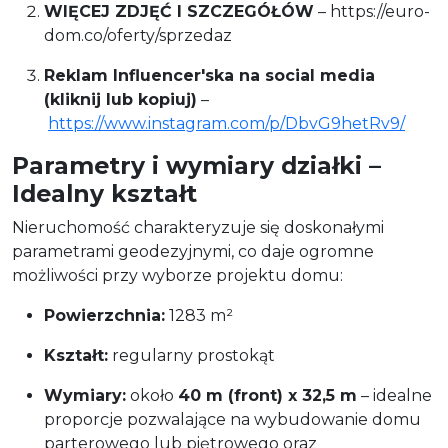
WIĘCEJ ZDJĘĆ I SZCZEGÓŁÓW
– https://euro-
dom.co/oferty/sprzedaz
Reklam Influencer'ska na social media
(kliknij lub kopiuj)
–
https://www.instagram.com/p/DbvG9hetRv9/
Parametry i wymiary działki –
Idealny kształt
Nieruchomość charakteryzuje się doskonałymi
parametrami geodezyjnymi, co daje ogromne
możliwości przy wyborze projektu domu:
Powierzchnia:
1283 m²
Kształt:
regularny prostokąt
Wymiary:
około
40 m (front) x 32,5 m
– idealne
proporcje pozwalające na wybudowanie domu
parterowego lub piętrowego oraz