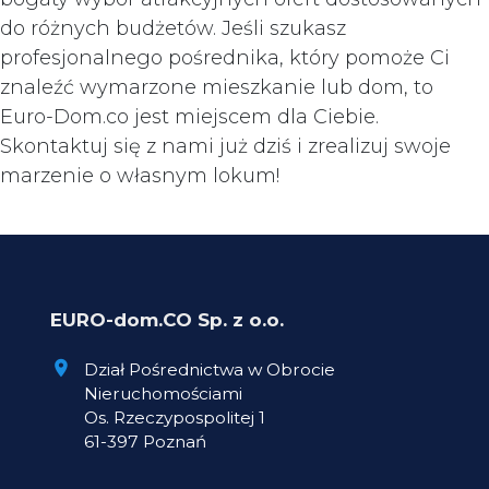
do różnych budżetów. Jeśli szukasz
profesjonalnego pośrednika, który pomoże Ci
znaleźć wymarzone mieszkanie lub dom, to
Euro-Dom.co jest miejscem dla Ciebie.
Skontaktuj się z nami już dziś i zrealizuj swoje
marzenie o własnym lokum!
EURO-dom.CO Sp. z o.o.
Dział Pośrednictwa w Obrocie
Nieruchomościami
Os. Rzeczypospolitej 1
61-397 Poznań