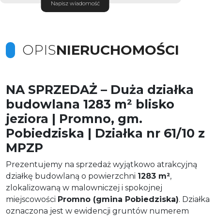
Napisz wiadomość
OPIS
NIERUCHOMOŚCI
NA SPRZEDAŻ – Duża działka
budowlana 1283 m² blisko
jeziora | Promno, gm.
Pobiedziska | Działka nr 61/10 z
MPZP
Prezentujemy na sprzedaż wyjątkowo atrakcyjną
działkę budowlaną o powierzchni
1283 m²
,
zlokalizowaną w malowniczej i spokojnej
miejscowości
Promno (gmina Pobiedziska)
. Działka
oznaczona jest w ewidencji gruntów numerem