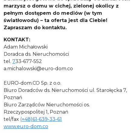
marzysz o domu w cichej, zielonej okolicy z
pełnym dostępem do mediów (w tym
światłowodu) – ta oferta jest dla Ciebie!
Zapraszam do kontaktu.
KONTAKT:
Adam Michałowski
Doradca ds. Nieruchomości
tel.
7
33-677-552
a.michalowski@euro-dom.co
EURO-dom.CO Sp. z o.o.
Biuro Doradców ds. Nieruchomości ul. Starołęcka 7,
Poznań
Biuro Zarządców Nieruchomości os.
Rzeczypospolitej 1, Poznań
tel/fax
(+48)61-639-33-61
www.euro-dom.co