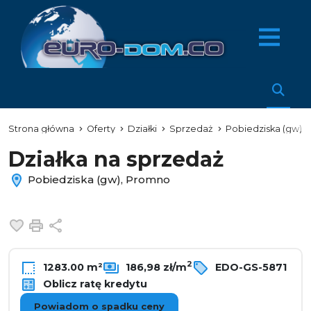
Strona główna
Oferty
Działki
Sprzedaż
Pobiedziska (gw)
Działka na sprzedaż
Pobiedziska (gw), Promno
Dodaj do ulubionych
Drukuj
Udostępnij
2
1283.00 m²
186,98 zł/m
EDO-GS-5871
Oblicz ratę kredytu
Powiadom o spadku ceny