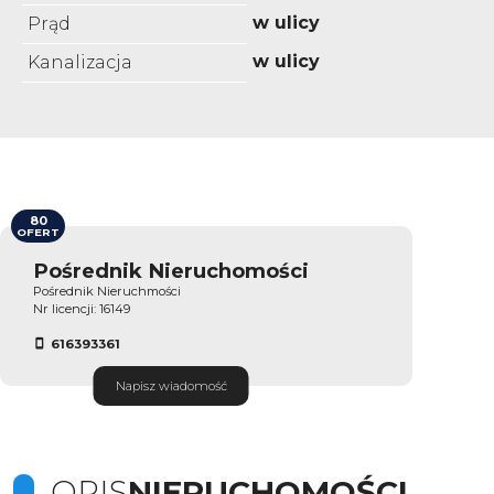
w ulicy
Prąd
w ulicy
Kanalizacja
80
OFERT
Pośrednik Nieruchomości
Pośrednik Nieruchmości
Nr licencji: 16149
616393361
Napisz wiadomość
OPIS
NIERUCHOMOŚCI