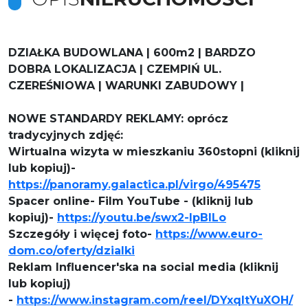
DZIAŁKA BUDOWLANA | 600m2 | BARDZO
DOBRA LOKALIZACJA | CZEMPIŃ UL.
CZEREŚNIOWA | WARUNKI ZABUDOWY |
NOWE STANDARDY REKLAMY: oprócz
tradycyjnych zdjęć:
Wirtualna wizyta w mieszkaniu 360stopni (kliknij
lub kopiuj)-
https://panoramy.galactica.pl/virgo/495475
Spacer online- Film YouTube - (kliknij lub
kopiuj)-
https://youtu.be/swx2-IpBILo
S
zczegóły i więcej foto-
https://www.euro-
dom.co/oferty/dzialki
Reklam Influencer'ska na social media (kliknij
lub kopiuj)
-
https://www.instagram.com/reel/DYxqltYuXOH/