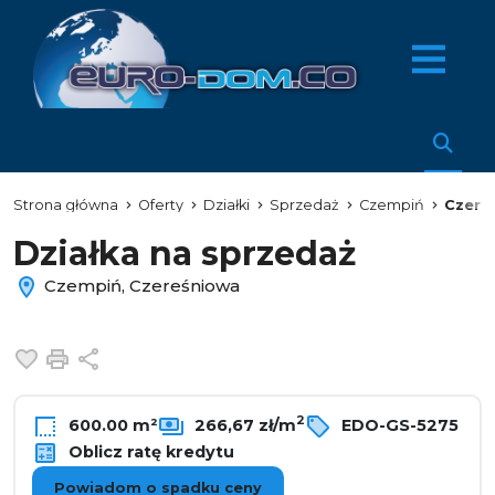
Strona główna
Oferty
Działki
Sprzedaż
Czempiń
Czere
Działka na sprzedaż
Czempiń, Czereśniowa
Dodaj do ulubionych
Drukuj
Udostępnij
2
600.00 m²
266,67 zł/m
EDO-GS-5275
Oblicz ratę kredytu
Powiadom o spadku ceny