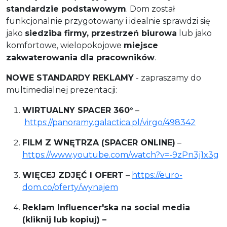
standardzie podstawowym
. Dom został
funkcjonalnie przygotowany i idealnie sprawdzi się
jako
siedziba firmy, przestrzeń biurowa
lub jako
komfortowe, wielopokojowe
miejsce
zakwaterowania dla pracowników
.
NOWE STANDARDY REKLAMY
- zapraszamy do
multimedialnej prezentacji:
WIRTUALNY SPACER 360°
–
https://panoramy.galactica.pl/virgo/498342
FILM Z WNĘTRZA (SPACER ONLINE)
–
https://www.youtube.com/watch?v=-9zPn3j1x3g
WIĘCEJ ZDJĘĆ I OFERT
–
https://euro-
dom.co/oferty/wynajem
Reklam Influencer'ska na social media
(kliknij lub kopiuj) –