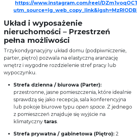
https://www.instagram.com/reel/DZm1voqOC
utm_source=ig_web_copy_link&igsh=MzRlOD
Układ i wyposażenie
nieruchomości – Przestrzeń
pełna możliwości
Trzykondygnacyjny układ domu (podpiwniczenie,
parter, piętro) pozwala na elastyczną aranżację
wnętrz i wygodne rozdzielenie stref pracy lub
wypoczynku.
Strefa dzienna / biurowa (Parter):
przestronne, jasne pomieszczenia, które idealnie
sprawdzą się jako recepcja, sala konferencyjna
lub pokoje biurowe typu
open space
. Z jednego
z pomieszczeń znajduje się wyjście na
klimatyczny
taras
.
Strefa prywatna / gabinetowa (Piętro):
2