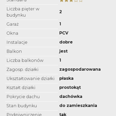
Liczba pięter w
2
budynku
1
Garaż
PCV
Okna
dobre
Instalacje
jest
Balkon
1
Liczba balkonów
zagospodarowana
Zagosp. działki
płaska
Ukształtowanie działki
prostokąt
Kształt działki
dachówka
Pokrycie dachu
do zamieszkania
Stan budynku
tak
Podpiwniczenie