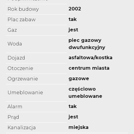
2002
Rok budowy
tak
Plac zabaw
jest
Gaz
piec gazowy
Woda
dwufunkcyjny
asfaltowa/kostka
Dojazd
centrum miasta
Otoczenie
gazowe
Ogrzewanie
częściowo
Umeblowanie
umeblowane
tak
Alarm
jest
Prąd
miejska
Kanalizacja