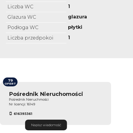
1
Liczba WC
glazura
Glazura WC
płytki
Podłoga WC
1
Liczba przedpokoi
79
OFERT
Pośrednik Nieruchomości
Pośrednik Nieruchmości
Nr licencji: 16149
616393361
Napisz wiadomość