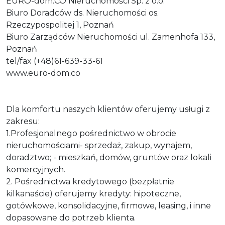
EURO-dom.CO Nieruchomości Sp. z o.o.
Biuro Doradców ds. Nieruchomości os.
Rzeczypospolitej 1, Poznań
Biuro Zarządców Nieruchomości ul. Zamenhofa 133,
Poznań
tel/fax (+48)61-639-33-61
www.euro-dom.co
Dla komfortu naszych klientów oferujemy usługi z
zakresu:
1.Profesjonalnego pośrednictwo w obrocie
nieruchomościami- sprzedaż, zakup, wynajem,
doradztwo; - mieszkań, domów, gruntów oraz lokali
komercyjnych.
2. Pośrednictwa kredytowego (bezpłatnie
kilkanaście) oferujemy kredyty: hipoteczne,
gotówkowe, konsolidacyjne, firmowe, leasing, i inne
dopasowane do potrzeb klienta.