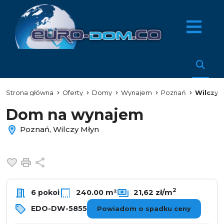
Strona główna
Oferty
Domy
Wynajem
Poznań
Wilczy 
Dom na wynajem
Poznań, Wilczy Młyn
Dodaj do ulubionych
Drukuj
Udostępnij
2
6 pokoi
240.00 m²
21,62 zł/m
EDO-DW-5855
Powiadom o spadku ceny